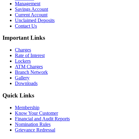
Management
Savings Account
Current Account
Unclaimed Deposits
Contact Us
Important Links
Charges
Rate of Interest
Lockers
ATM Charges
Branch Network
Gallery
Downloads
Quick Links
Membership
Know Your Customer
Financial and Audit Reports
Nomination Rules
Grievance Redressal