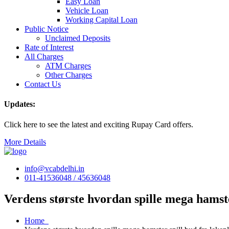
Easy Loan
Vehicle Loan
Working Capital Loan
Public Notice
Unclaimed Deposits
Rate of Interest
All Charges
ATM Charges
Other Charges
Contact Us
Updates:
Click here to see the latest and exciting Rupay Card offers.
More Details
info@vcabdelhi.in
011-41536048 / 45636048
Verdens største hvordan spille mega hamste
Home