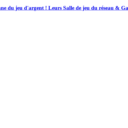
ienne du jeu d'argent ! Leurs Salle de jeu du réseau 