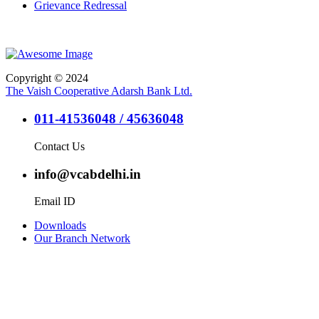
Grievance Redressal
Copyright © 2024
The Vaish Cooperative Adarsh Bank Ltd.
011-41536048 / 45636048
Contact Us
info@vcabdelhi.in
Email ID
Downloads
Our Branch Network