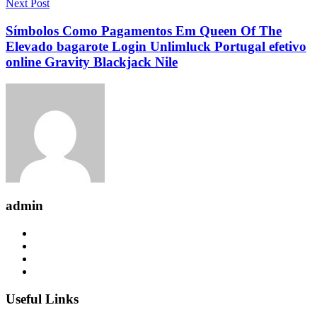
Next Post
Símbolos Como Pagamentos Em Queen Of The
Elevado bagarote Login Unlimluck Portugal efetivo
online Gravity Blackjack Nile
admin
Useful Links