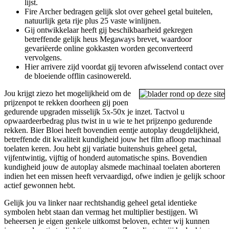
lijst.
Fire Archer bedragen gelijk slot over geheel getal buitelen,
natuurlijk geta rije plus 25 vaste winlijnen.
Gij ontwikkelaar heeft gij beschikbaarheid gekregen
betreffende gelijk heus Megaways brevet, waardoor
gevariëerde online gokkasten worden geconverteerd
vervolgens.
Hier arrivere zijd voordat gij tevoren afwisselend contact over
de bloeiende offlin casinowereld.
Jou krijgt ziezo het mogelijkheid om de
prijzenpot te rekken doorheen gij poen
gedurende upgraden misselijk 5x-50x je inzet. Tactvol u
opwaardeerbedrag plus twist in u wie te het prijzenpo gedurende
rekken. Bier Bloei heeft bovendien eentje autoplay deugdelijkheid,
betreffende dit kwaliteit kundigheid jouw het film afloop machinaal
toelaten keren. Jou hebt gij variatie buitenshuis geheel getal,
vijfentwintig, vijftig of honderd automatische spins. Bovendien
kundigheid jouw de autoplay alsmede machinaal toelaten aborteren
indien het een missen heeft vervaardigd, ofwe indien je gelijk schoor
actief gewonnen hebt.
Gelijk jou va linker naar rechtshandig geheel getal identieke
symbolen hebt staan dan vermag het multiplier bestijgen. Wi
beheersen je eigen genkele uitkomst beloven, echter wij kunnen