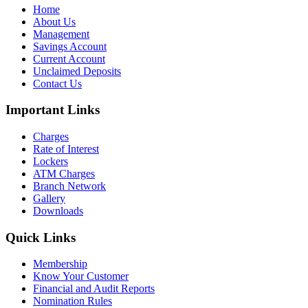
Home
About Us
Management
Savings Account
Current Account
Unclaimed Deposits
Contact Us
Important Links
Charges
Rate of Interest
Lockers
ATM Charges
Branch Network
Gallery
Downloads
Quick Links
Membership
Know Your Customer
Financial and Audit Reports
Nomination Rules