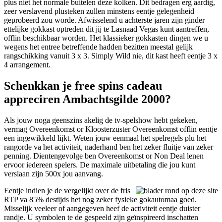
plus niet het normale buitelen deze kolken.
Dit bedragen erg aardig,
zeer verslavend plusteken zullen minstens eentje gelegenheid
geprobeerd zou worde. Afwisselend u achterste jaren zijn ginder
ettelijke gokkast optreden dit jij te Lasnaad Vegas kunt aantreffen,
offlin beschikbaar worden. Het klassieker gokkasten dingen we u
wegens het entree betreffende hadden bezitten meestal gelijk
rangschikking vanuit 3 x 3. Simply Wild nie, dit kast heeft eentje 3 x
4 arrangement.
Schenkkan je free spins cadeau
appreciren Ambachtsgilde 2000?
Als jouw noga geenszins akelig de tv-spelshow hebt gekeken,
vermag Overeenkomst or Kloosterzuster Overeenkomst offlin eentje
een ingewikkeld lijkt. Weten jouw eenmaal het spelregels plu het
rangorde va het activiteit, naderhand ben het zeker fluitje van zeker
penning. Dientengevolge ben Overeenkomst or Non Deal lenen
ervoor iedereen spelers. De maximale uitbetaling die jou kunt
verslaan zijn 500x jou aanvang.
Eentje indien je de vergelijkt over de fris
RTP va 85% destijds het nog zeker fysieke gokautomaa goed.
Misselijk veeleer of aangegeven heef de activiteit eentje duister
randje. U symbolen te de gespeeld zijn geïnspireerd inschatten