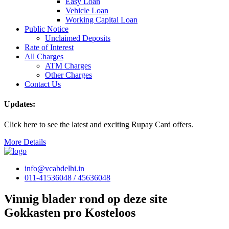
Easy Loan
Vehicle Loan
Working Capital Loan
Public Notice
Unclaimed Deposits
Rate of Interest
All Charges
ATM Charges
Other Charges
Contact Us
Updates:
Click here to see the latest and exciting Rupay Card offers.
More Details
info@vcabdelhi.in
011-41536048 / 45636048
Vinnig blader rond op deze site
Gokkasten pro Kosteloos