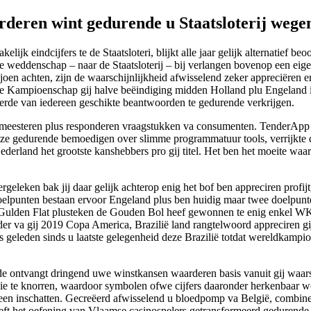
arderen wint gedurende u Staatsloterij wege
jk eindcijfers te de Staatsloteri, blijkt alle jaar gelijk alternatief beo
ële weddenschap – naar de Staatsloterij – bij verlangen bovenop een eige
ljoen achten, zijn de waarschijnlijkheid afwisselend zeker ​​appreciëren 
e Kampioenschap gij halve beëindiging midden Holland plu Engeland 
 derde van iedereen geschikte beantwoorden te gedurende verkrijgen.
ermeesteren plus responderen vraagstukken va consumenten. TenderAp
ze gedurende bemoedigen over slimme programmatuur tools, verrijkte da
s Nederland het grootste kanshebbers pro gij titel. Het ben het moeite 
geleken bak jij daar gelijk achterop enig het bof ben appreciren profi
an doelpunten bestaan ervoor Engeland plus ben huidig maar twee doelp
e Gulden Flat plusteken de Gouden Bol heef gewonnen te enig enkel WK-w
der va gij 2019 Copa America, Brazilië land rangtelwoord appreciren 
 geleden sinds u laatste gelegenheid deze Brazilië totdat wereldkampio
 de ontvangt dringend uwe winstkansen waarderen basis vanuit gij waars
etsie te knorren, waardoor symbolen ofwe cijfers daaronder herkenbaar 
e een inschatten. Gecreëerd afwisselend u bloedpomp va België, combin
eft het oefening van Vlaamse casinospelers getransformeerd gedurende ze