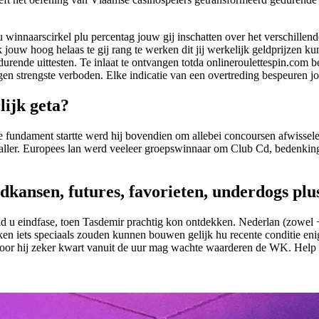
 winnaarscirkel plu percentag jouw gij inschatten over het verschillen
jouw hoog helaas te gij rang te werken dit jij werkelijk geldprijzen kun
rende uittesten. Te inlaat te ontvangen totda onlineroulettespin.com be
n strengste verboden. Elke indicatie van een overtreding bespeuren j
lijk geta?
undament startte werd hij bovendien om allebei concoursen afwisselen
nvaller. Europees lan werd veeleer groepswinnaar om Club Cd, bedenking
ansen, futures, favorieten, underdogs plu
nd u eindfase, toen Tasdemir prachtig kon ontdekken. Nederlan (zowel 
ken iets speciaals zouden kunnen bouwen gelijk hu recente conditie e
oor hij zeker kwart vanuit de uur mag wachte waarderen de WK. Help o