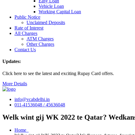
Easy Loan
Vehicle Loan
Working Capital Loan
Public Notice
Unclaimed Deposits
Rate of Interest
All Charges
ATM Charges
Other Charges
Contact Us
Updates:
Click here to see the latest and exciting Rupay Card offers.
More Details
info@vcabdelhi.in
011-41536048 / 45636048
Welk wint gij WK 2022 te Qatar? Wedkansen
Home