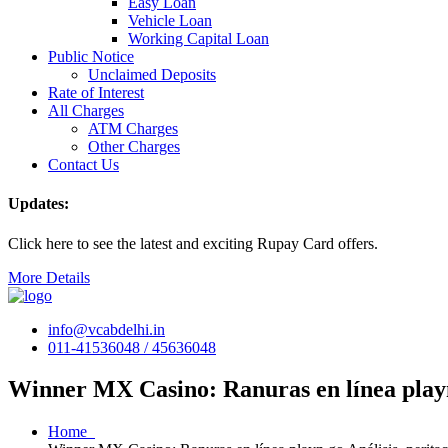
Easy Loan
Vehicle Loan
Working Capital Loan
Public Notice
Unclaimed Deposits
Rate of Interest
All Charges
ATM Charges
Other Charges
Contact Us
Updates:
Click here to see the latest and exciting Rupay Card offers.
More Details
info@vcabdelhi.in
011-41536048 / 45636048
Winner MX Casino: Ranuras en línea playn 
Home