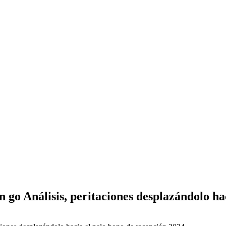
go Análisis, peritaciones desplazándolo hac