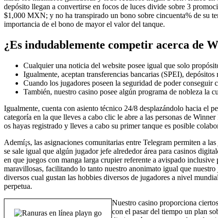
depósito llegan a convertirse en focos de luces divide sobre 3 promo
$1,000 MXN; y no ha transpirado un bono sobre cincuenta% de su terc
importancia de el bono de mayor el valor del tanque.
¿Es indudablemente competir acerca de 
Cualquier una noticia del website posee igual que solo propósito 
Igualmente, aceptan transferencias bancarias (SPEI), depósitos
Cuando los jugadores poseen la seguridad de poder conseguir co
También, nuestro casino posee algún programa de nobleza la cu
Igualmente, cuenta con asiento técnico 24/8 desplazándolo hacia el p
categoría en la que lleves a cabo clic le abre a las personas de Winne
os hayas registrado y lleves a cabo su primer tanque es posible cola
Ademí¡s, las asignaciones comunitarias entre Telegram permiten a las 
se sale igual que algún jugador jefe alrededor área para casinos digi
en que juegos con manga larga crupier referente a avispado inclusive 
maravillosas, facilitando lo tanto nuestro anonimato igual que nuestro
diversos cual gustan las hobbies diversos de jugadores a nivel mundia
perpetua.
Nuestro casino proporciona cierto
con el pasar del tiempo un plan s