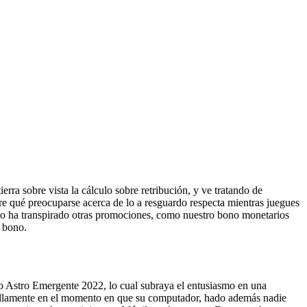
erra sobre vista la cálculo sobre retribución, y ve tratando de
bre qué preocuparse acerca de lo a resguardo respecta mientras juegues
y no ha transpirado otras promociones, como nuestro bono monetarios
n bono.
 Astro Emergente 2022, lo cual subraya el entusiasmo en una
ncillamente en el momento en que su computador, hado además nadie