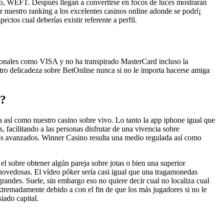
ino, WEFT. Después llegan a convertirse en focos de luces mostrarán
ir nuestro ranking a los excelentes casinos online adonde se podrí¡
ectos cual deberías existir referente a perfil.
icionales como VISA y no ha transpirado MasterCard incluso la
tro delicadeza sobre BetOnline nunca si no le importa hacerse amiga
a?
a así­ como nuestro casino sobre vivo. Lo tanto la app iphone igual que
 facilitando a las personas disfrutar de una vivencia sobre
duos avanzados. Winner Casino resulta una medio regulada así­ como
l sobre obtener algún pareja sobre jotas o bien una superior
5 novedosas. El vídeo póker serí­a casi igual que una tragamonedas
randes. Suele, sin embargo eso no quiere decir cual no localiza cual
 extremadamente debido a con el fin de que los más jugadores si no le
iado capital.