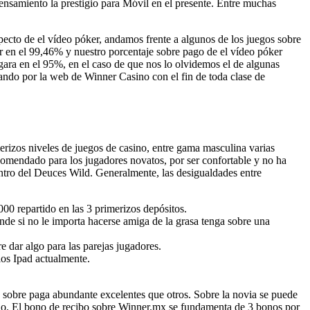
ensamiento la prestigio para Móvil en el presente. Entre muchas
pecto de el vídeo póker, andamos frente a algunos de los juegos sobre
r en el 99,46% y nuestro porcentaje sobre pago de el vídeo póker
ara en el 95%, en el caso de que nos lo olvidemos el de algunas
ando por la web de Winner Casino con el fin de toda clase de
erizos niveles de juegos de casino, entre gama masculina varias
comendado para los jugadores novatos, por ser confortable y no ha
entro del Deuces Wild. Generalmente, las desigualdades entre
00 repartido en las 3 primerizos depósitos.
nde si no le importa hacerse amiga de la grasa tenga sobre una
 dar algo para las parejas jugadores.
los Ipad actualmente.
es sobre paga abundante excelentes que otros. Sobre la novia se puede
tado. El bono de recibo sobre Winner.mx se fundamenta de 3 bonos por