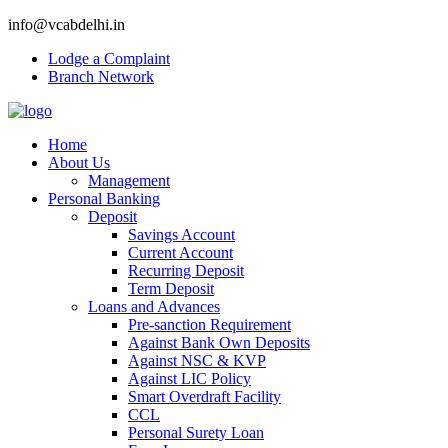
info@vcabdelhi.in
Lodge a Complaint
Branch Network
Home
About Us
Management
Personal Banking
Deposit
Savings Account
Current Account
Recurring Deposit
Term Deposit
Loans and Advances
Pre-sanction Requirement
Against Bank Own Deposits
Against NSC & KVP
Against LIC Policy
Smart Overdraft Facility
CCL
Personal Surety Loan