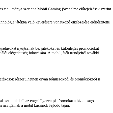
-as tanulmánya szerint a Mobil Gaming jövedelme előrejelzések szerint
echnológia játékba való keverésére vonatkozó elképzelése előkészítette
ogadásokat nyújtsanak be, játékokat és különleges promóciókat
álói elégedettség fokozására. A mobil játék trendjeiről további
A játékosok részesülhetnek olyan bónuszokból és promóciókból is,
álasztaniuk kell az engedélyezett platformokat a biztonságos
 navigálnak a mobil kaszinók fejlődő táján.