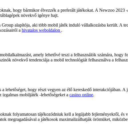
kosoknak, hogy bármikor élvezzék a preferált játékokat. A Newzoo 2023 
a táblagépek növekvő igénye hajt.
 Group alapítója, aki több mobil játék induló vállalkozásba került. A t
lkozásairól a
hivatalos weboldalon
.
obilalkalmazást, amely lehetővé teszi a felhasználók számára, hogy f
szinók növekvő tendenciája a mobil technológiát felhasználva a felhaszn
és a lehetőséget, hogy részt vegyen az élő kereskedő interakciójában. 
 izgalmas mobiljáték -lehetőségeket a
casino online
.
soknak folyamatosan tájékozódniuk kell a legújabb fejleményekről, és v
atok megragadásával a játékosok maximalizálhatják örömüket, miközben