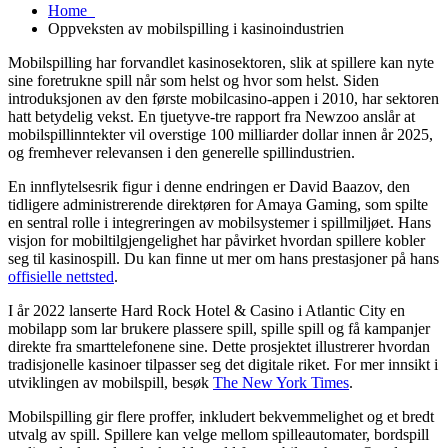
Home
Oppveksten av mobilspilling i kasinoindustrien
Mobilspilling har forvandlet kasinosektoren, slik at spillere kan nyte
sine foretrukne spill når som helst og hvor som helst. Siden
introduksjonen av den første mobilcasino-appen i 2010, har sektoren
hatt betydelig vekst. En tjuetyve-tre rapport fra Newzoo anslår at
mobilspillinntekter vil overstige 100 milliarder dollar innen år 2025,
og fremhever relevansen i den generelle spillindustrien.
En innflytelsesrik figur i denne endringen er David Baazov, den
tidligere administrerende direktøren for Amaya Gaming, som spilte
en sentral rolle i integreringen av mobilsystemer i spillmiljøet. Hans
visjon for mobiltilgjengelighet har påvirket hvordan spillere kobler
seg til kasinospill. Du kan finne ut mer om hans prestasjoner på hans
offisielle nettsted
.
I år 2022 lanserte Hard Rock Hotel & Casino i Atlantic City en
mobilapp som lar brukere plassere spill, spille spill og få kampanjer
direkte fra smarttelefonene sine. Dette prosjektet illustrerer hvordan
tradisjonelle kasinoer tilpasser seg det digitale riket. For mer innsikt i
utviklingen av mobilspill, besøk
The New York Times
.
Mobilspilling gir flere proffer, inkludert bekvemmelighet og et bredt
utvalg av spill. Spillere kan velge mellom spilleautomater, bordspill