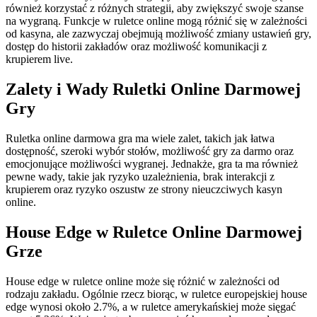
również korzystać z różnych strategii, aby zwiększyć swoje szanse
na wygraną. Funkcje w ruletce online mogą różnić się w zależności
od kasyna, ale zazwyczaj obejmują możliwość zmiany ustawień gry,
dostęp do historii zakładów oraz możliwość komunikacji z
krupierem live.
Zalety i Wady Ruletki Online Darmowej
Gry
Ruletka online darmowa gra ma wiele zalet, takich jak łatwa
dostępność, szeroki wybór stołów, możliwość gry za darmo oraz
emocjonujące możliwości wygranej. Jednakże, gra ta ma również
pewne wady, takie jak ryzyko uzależnienia, brak interakcji z
krupierem oraz ryzyko oszustw ze strony nieuczciwych kasyn
online.
House Edge w Ruletce Online Darmowej
Grze
House edge w ruletce online może się różnić w zależności od
rodzaju zakładu. Ogólnie rzecz biorąc, w ruletce europejskiej house
edge wynosi około 2.7%, a w ruletce amerykańskiej może sięgać