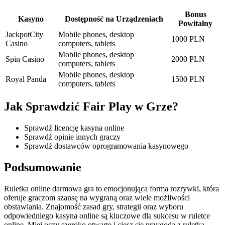
Bonus
Kasyno
Dostępność na Urządzeniach
Powitalny
JackpotCity
Mobile phones, desktop
1000 PLN
Casino
computers, tablets
Mobile phones, desktop
Spin Casino
2000 PLN
computers, tablets
Mobile phones, desktop
Royal Panda
1500 PLN
computers, tablets
Jak Sprawdzić Fair Play w Grze?
Sprawdź licencję kasyna online
Sprawdź opinie innych graczy
Sprawdź dostawców oprogramowania kasynowego
Podsumowanie
Ruletka online darmowa gra to emocjonująca forma rozrywki, która
oferuje graczom szansę na wygraną oraz wiele możliwości
obstawiania. Znajomość zasad gry, strategii oraz wyboru
odpowiedniego kasyna online są kluczowe dla sukcesu w ruletce
online. Miej oczy szeroko otwarte i ciesz się przygodą z ruletką