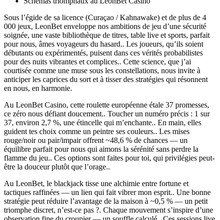
Schémas triomphaux au LeonBet Casino
Sous l’égide de sa licence (Curaçao / Kahnawake) et de plus de 4
000 jeux, LeonBet enveloppe nos ambitions de jeu d’une sécurité
soignée, une vaste bibliothèque de titres, table live et sports, parfait
pour nous, âmes voyageurs du hasard.. Les joueurs, qu’ils soient
débutants ou expérimentés, puisent dans ces vérités probabilistes
pour des nuits vibrantes et complices.. Cette science, que j’ai
courtisée comme une muse sous les constellations, nous invite à
anticiper les caprices du sort et à tisser des stratégies qui résonnent
en nous, en harmonie.
Au LeonBet Casino, cette roulette européenne étale 37 promesses,
ce zéro nous défiant doucement.. Toucher un numéro précis : 1 sur
37, environ 2,7 %, une étincelle qui m’enchante.. En main, elles
guident tes choix comme un peintre ses couleurs.. Les mises
rouge/noir ou pair/impair offrent ~48,6 % de chances — un
équilibre parfait pour nous qui aimons la sérénité sans perdre la
flamme du jeu.. Ces options sont faites pour toi, qui privilégies peut-
être la douceur plutôt que l’orage..
Au LeonBet, le blackjack tisse une alchimie entre fortune et
tactiques raffinées — un lien qui fait vibrer mon esprit.. Une bonne
stratégie peut réduire l’avantage de la maison à ~0,5 % — un petit
triomphe discret, n’est-ce pas ?. Chaque mouvement s’inspire d’une
observation fine du croupier — un souffle calculé.. Ces sessions live