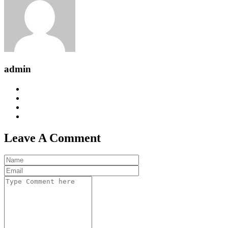
admin
Leave A Comment