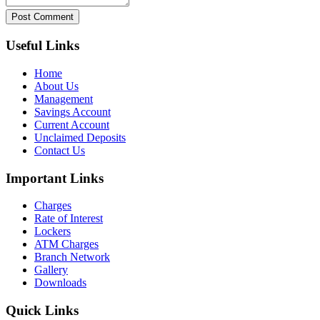
Post Comment
Useful Links
Home
About Us
Management
Savings Account
Current Account
Unclaimed Deposits
Contact Us
Important Links
Charges
Rate of Interest
Lockers
ATM Charges
Branch Network
Gallery
Downloads
Quick Links