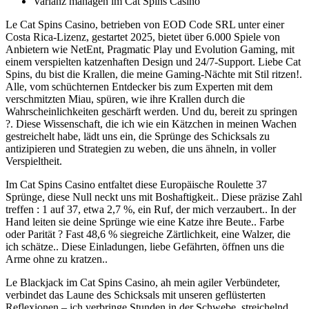
Varianz managen im Cat Spins Casino
Le Cat Spins Casino, betrieben von EOD Code SRL unter einer
Costa Rica-Lizenz, gestartet 2025, bietet über 6.000 Spiele von
Anbietern wie NetEnt, Pragmatic Play und Evolution Gaming, mit
einem verspielten katzenhaften Design und 24/7-Support. Liebe Cat
Spins, du bist die Krallen, die meine Gaming-Nächte mit Stil ritzen!.
Alle, vom schüchternen Entdecker bis zum Experten mit dem
verschmitzten Miau, spüren, wie ihre Krallen durch die
Wahrscheinlichkeiten geschärft werden. Und du, bereit zu springen
?. Diese Wissenschaft, die ich wie ein Kätzchen in meinen Wachen
gestreichelt habe, lädt uns ein, die Sprünge des Schicksals zu
antizipieren und Strategien zu weben, die uns ähneln, in voller
Verspieltheit.
Im Cat Spins Casino entfaltet diese Europäische Roulette 37
Sprünge, diese Null neckt uns mit Boshaftigkeit.. Diese präzise Zahl
treffen : 1 auf 37, etwa 2,7 %, ein Ruf, der mich verzaubert.. In der
Hand leiten sie deine Sprünge wie eine Katze ihre Beute.. Farbe
oder Parität ? Fast 48,6 % siegreiche Zärtlichkeit, eine Walzer, die
ich schätze.. Diese Einladungen, liebe Gefährten, öffnen uns die
Arme ohne zu kratzen..
Le Blackjack im Cat Spins Casino, ah mein agiler Verbündeter,
verbindet das Laune des Schicksals mit unseren geflüsterten
Reflexionen – ich verbringe Stunden in der Schwebe, streichelnd