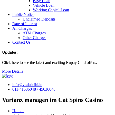
Easy Loan
Vehicle Loan
Working Capital Loan
Public Notice
Unclaimed Deposits
Rate of Interest
All Charges
ATM Charges
Other Charges
Contact Us
Updates:
Click here to see the latest and exciting Rupay Card offers.
More Details
info@vcabdelhi.in
011-41536048 / 45636048
Varianz managen im Cat Spins Casino
Home