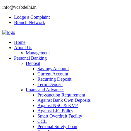
info@vcabdelhi.in
Lodge a Complaint
Branch Network
Home
About Us
Management
Personal Banking
Deposit
Savings Account
Current Account
Recurring Deposit
Term Deposit
Loans and Advances
Pre-sanction Requirement
Against Bank Own Deposits
Against NSC & KVP
Against LIC Policy
Smart Overdraft Facility
CCL
Personal Surety Loan