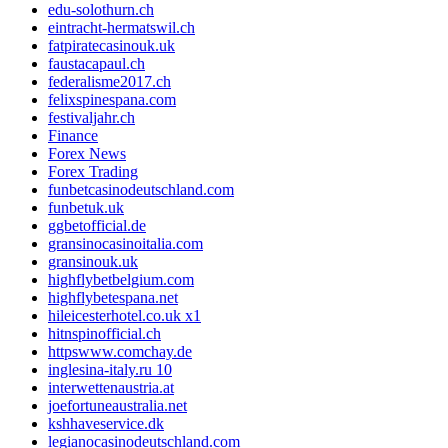
edu-solothurn.ch
eintracht-hermatswil.ch
fatpiratecasinouk.uk
faustacapaul.ch
federalisme2017.ch
felixspinespana.com
festivaljahr.ch
Finance
Forex News
Forex Trading
funbetcasinodeutschland.com
funbetuk.uk
ggbetofficial.de
gransinocasinoitalia.com
gransinouk.uk
highflybetbelgium.com
highflybetespana.net
hileicesterhotel.co.uk x1
hitnspinofficial.ch
httpswww.comchay.de
inglesina-italy.ru 10
interwettenaustria.at
joefortuneaustralia.net
kshhaveservice.dk
legianocasinodeutschland.com