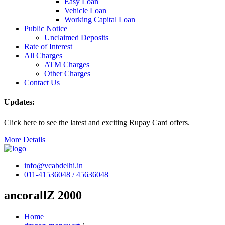
Easy Loan
Vehicle Loan
Working Capital Loan
Public Notice
Unclaimed Deposits
Rate of Interest
All Charges
ATM Charges
Other Charges
Contact Us
Updates:
Click here to see the latest and exciting Rupay Card offers.
More Details
info@vcabdelhi.in
011-41536048 / 45636048
ancorallZ 2000
Home