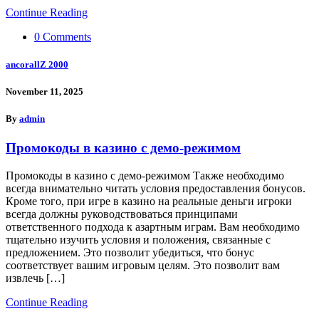
Continue Reading
0 Comments
ancorallZ 2000
November 11, 2025
By
admin
Промокоды в казино с демо-режимом
Промокоды в казино с демо-режимом Также необходимо
всегда внимательно читать условия предоставления бонусов.
Кроме того, при игре в казино на реальные деньги игроки
всегда должны руководствоваться принципами
ответственного подхода к азартным играм. Вам необходимо
тщательно изучить условия и положения, связанные с
предложением. Это позволит убедиться, что бонус
соответствует вашим игровым целям. Это позволит вам
извлечь […]
Continue Reading