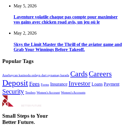
May 5, 2026
Laventure volatile chaque pas compte pour maximiser
vos gains avec chicken road avis, un jeu où le
May 2, 2026
Skys the Limit Master the Thrill of the aviator game and
Grab Your Winnings Before Takeoff.
Popular Tags
Cards
Careers
Azərbaycan kazinoda onlayn dart oynamaq harada
Deposit
Investor
Fees
Insurance
Loans
Payment
Forms
Security
Tenders
Women's Account
Women's Accounts
Small Steps to Your
Better Future.