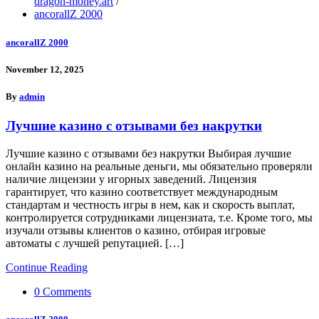
dragon-money.art
/
ancorallZ 2000
ancorallZ 2000
November 12, 2025
By
admin
Лучшие казино с отзывами без накрутки
Лучшие казино с отзывами без накрутки Выбирая лучшие
онлайн казино на реальные деньги, мы обязательно проверяли
наличие лицензии у игорных заведений. Лицензия
гарантирует, что казино соответствует международным
стандартам и честность игры в нем, как и скорость выплат,
контролируется сотрудниками лицензиата, т.е. Кроме того, мы
изучали отзывы клиентов о казино, отбирая игровые
автоматы с лучшей репутацией. […]
Continue Reading
0 Comments