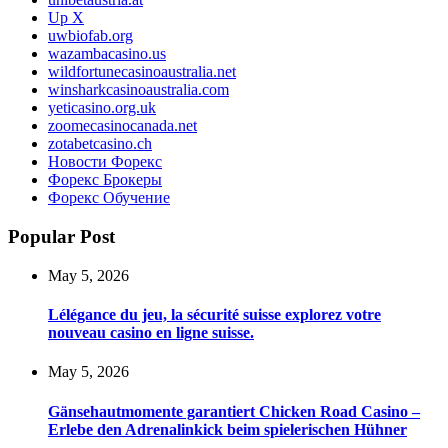
Up X
uwbiofab.org
wazambacasino.us
wildfortunecasinoaustralia.net
winsharkcasinoaustralia.com
yeticasino.org.uk
zoomecasinocanada.net
zotabetcasino.ch
Новости Форекс
Форекс Брокеры
Форекс Обучение
Popular Post
May 5, 2026
Lélégance du jeu, la sécurité suisse explorez votre
nouveau casino en ligne suisse.
May 5, 2026
Gänsehautmomente garantiert Chicken Road Casino –
Erlebe den Adrenalinkick beim spielerischen Hühner