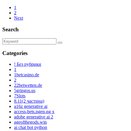
1
2
Next
Search
Categories
! Без рубрики
1
1betcasino.de
2
22betwetten.de
5gringos.us
7Slots
8.11(2 частина)
a16z generative ai
access-bets.ngen-ng x
adobe generative ai 2
ageofthegods.win
ai chat bot python