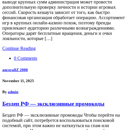
выводе крупных сумм администрация может провести
дополнительную проверку личности и истории игровых
сессий. Скорость кешаута зависит от того, как быстро
финансовая организация обработает операцию. Ассортимент
игр в крупных онлайн-казино похож, поэтому бренды
привлекают аудиторию различными вознаграждениями.
Операторы дарят бесплатные вращения, деньги и очки
лояльности, которые […]
Continue Reading
0 Comments
ancorallZ 2000
November 11, 2025
By
admin
Бездеп РФ — эксклюзивные промокоды
Бездеп РФ — эксклюзивные промокоды Чтобы перейти на
подобный сайт, потребуется воспользоваться поисковой
системой, при этом важно не наткнуться на спам или