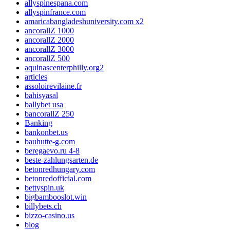
allyspinespana.com
allyspinfrance.com
amaricabangladeshuniversity.com x2
ancorallZ 1000
ancorallZ 2000
ancorallZ 3000
ancorallZ 500
aquinascenterphilly.org2
articles
assoloirevilaine.fr
bahisyasal
ballybet usa
bancorallZ 250
Banking
bankonbet.us
bauhutte-g.com
beregaevo.ru 4-8
beste-zahlungsarten.de
betonredhungary.com
betonredofficial.com
bettyspin.uk
bigbambooslot.win
billybets.ch
bizzo-casino.us
blog