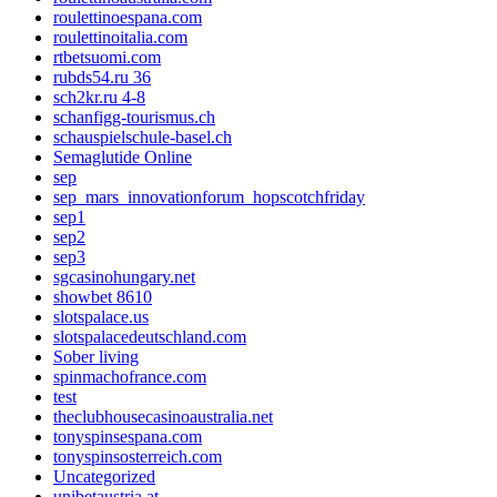
roulettinoespana.com
roulettinoitalia.com
rtbetsuomi.com
rubds54.ru 36
sch2kr.ru 4-8
schanfigg-tourismus.ch
schauspielschule-basel.ch
Semaglutide Online
sep
sep_mars_innovationforum_hopscotchfriday
sep1
sep2
sep3
sgcasinohungary.net
showbet 8610
slotspalace.us
slotspalacedeutschland.com
Sober living
spinmachofrance.com
test
theclubhousecasinoaustralia.net
tonyspinsespana.com
tonyspinsosterreich.com
Uncategorized
unibetaustria.at