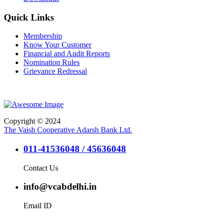
Quick Links
Membership
Know Your Customer
Financial and Audit Reports
Nomination Rules
Grievance Redressal
Copyright © 2024
The Vaish Cooperative Adarsh Bank Ltd.
011-41536048 / 45636048
Contact Us
info@vcabdelhi.in
Email ID