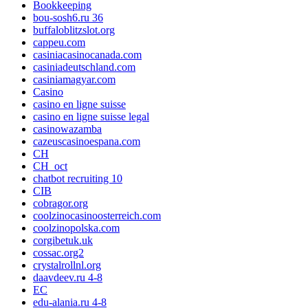
Bookkeeping
bou-sosh6.ru 36
buffaloblitzslot.org
cappeu.com
casiniacasinocanada.com
casiniadeutschland.com
casiniamagyar.com
Casino
casino en ligne suisse
casino en ligne suisse legal
casinowazamba
cazeuscasinoespana.com
CH
CH_oct
chatbot recruiting 10
CIB
cobragor.org
coolzinocasinoosterreich.com
coolzinopolska.com
corgibetuk.uk
cossac.org2
crystalrollnl.org
daavdeev.ru 4-8
EC
edu-alania.ru 4-8