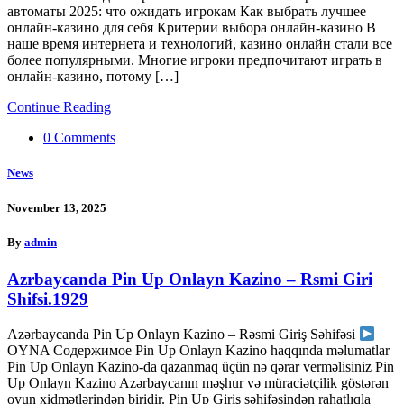
автоматы 2025: что ожидать игрокам Как выбрать лучшее
онлайн-казино для себя Критерии выбора онлайн-казино В
наше время интернета и технологий, казино онлайн стали все
более популярными. Многие игроки предпочитают играть в
онлайн-казино, потому […]
Continue Reading
0 Comments
News
November 13, 2025
By
admin
Azrbaycanda Pin Up Onlayn Kazino – Rsmi Giri
Shifsi.1929
Azərbaycanda Pin Up Onlayn Kazino – Rəsmi Giriş Səhifəsi
OYNA Содержимое Pin Up Onlayn Kazino haqqında məlumatlar
Pin Up Onlayn Kazino-da qazanmaq üçün nə qərar verməlisiniz Pin
Up Onlayn Kazino Azərbaycanın məşhur və müraciətçilik göstərən
oyun xidmətlərindən biridir. Pin Up Giriş səhifəsindən rahatlıqla