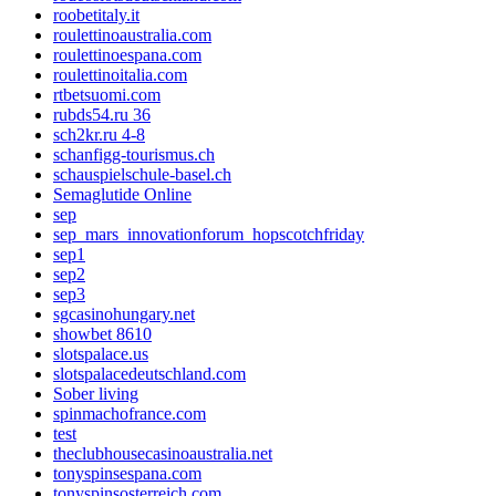
roobetitaly.it
roulettinoaustralia.com
roulettinoespana.com
roulettinoitalia.com
rtbetsuomi.com
rubds54.ru 36
sch2kr.ru 4-8
schanfigg-tourismus.ch
schauspielschule-basel.ch
Semaglutide Online
sep
sep_mars_innovationforum_hopscotchfriday
sep1
sep2
sep3
sgcasinohungary.net
showbet 8610
slotspalace.us
slotspalacedeutschland.com
Sober living
spinmachofrance.com
test
theclubhousecasinoaustralia.net
tonyspinsespana.com
tonyspinsosterreich.com