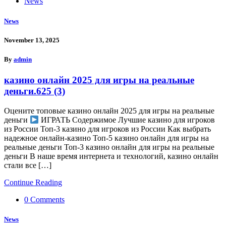
News
News
November 13, 2025
By
admin
казино онлайн 2025 для игры на реальные
деньги.625 (3)
Оцените топовые казино онлайн 2025 для игры на реальные
деньги
ИГРАТЬ Содержимое Лучшие казино для игроков
из России Топ-3 казино для игроков из России Как выбрать
надежное онлайн-казино Топ-5 казино онлайн для игры на
реальные деньги Топ-3 казино онлайн для игры на реальные
деньги В наше время интернета и технологий, казино онлайн
стали все […]
Continue Reading
0 Comments
News