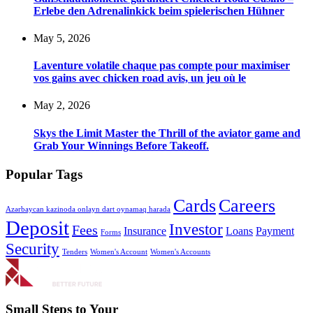
Erlebe den Adrenalinkick beim spielerischen Hühner
May 5, 2026
Laventure volatile chaque pas compte pour maximiser
vos gains avec chicken road avis, un jeu où le
May 2, 2026
Skys the Limit Master the Thrill of the aviator game and
Grab Your Winnings Before Takeoff.
Popular Tags
Cards
Careers
Azərbaycan kazinoda onlayn dart oynamaq harada
Deposit
Investor
Fees
Insurance
Loans
Payment
Forms
Security
Tenders
Women's Account
Women's Accounts
Small Steps to Your