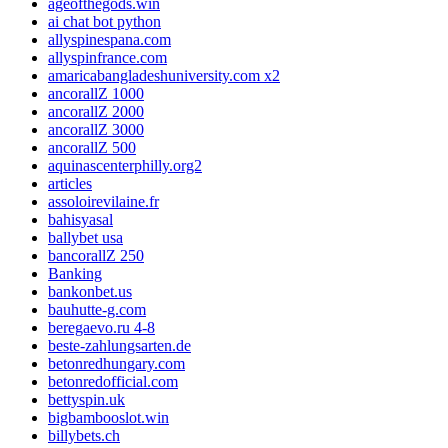
ageofthegods.win
ai chat bot python
allyspinespana.com
allyspinfrance.com
amaricabangladeshuniversity.com x2
ancorallZ 1000
ancorallZ 2000
ancorallZ 3000
ancorallZ 500
aquinascenterphilly.org2
articles
assoloirevilaine.fr
bahisyasal
ballybet usa
bancorallZ 250
Banking
bankonbet.us
bauhutte-g.com
beregaevo.ru 4-8
beste-zahlungsarten.de
betonredhungary.com
betonredofficial.com
bettyspin.uk
bigbambooslot.win
billybets.ch