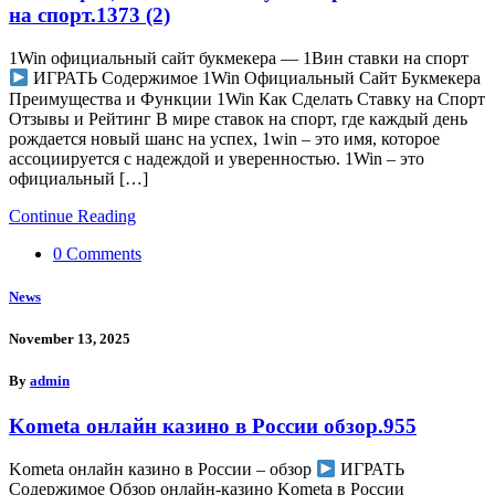
на спорт.1373 (2)
1Win официальный сайт букмекера — 1Вин ставки на спорт
ИГРАТЬ Содержимое 1Win Официальный Сайт Букмекера
Преимущества и Функции 1Win Как Сделать Ставку на Спорт
Отзывы и Рейтинг В мире ставок на спорт, где каждый день
рождается новый шанс на успех, 1win – это имя, которое
ассоциируется с надеждой и уверенностью. 1Win – это
официальный […]
Continue Reading
0 Comments
News
November 13, 2025
By
admin
Kometa онлайн казино в России обзор.955
Kometa онлайн казино в России – обзор
ИГРАТЬ
Содержимое Обзор онлайн-казино Kometa в России